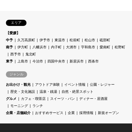
エリア
【愛媛】
中予
久万高原町
伊予市
東温市
松前町
松山市
砥部町
南予
伊方町
八幡浜市
内子町
大洲市
宇和島市
愛南町
松野町
西予市
鬼北町
東予
上島市
今治市
四国中央市
新居浜市
西条市
ジャンル
お出かけ・観光
アウトドア体験
イベント情報
公園・レジャー
歴史・文化施設
温泉・銭湯
自然・絶景スポット
グルメ
カフェ・喫茶店
スイーツ・パン
ディナー・居酒屋
モーニング
ランチ
企業・店舗紹介
おすすめサービス
企業
採用情報
新規オープン